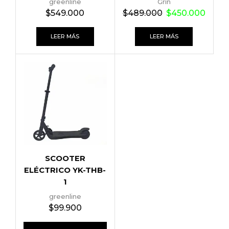
greenline
Grin
$
549.000
$
489.000
$
450.000
LEER MÁS
LEER MÁS
SCOOTER
ELÉCTRICO YK-THB-
1
greenline
$
99.900