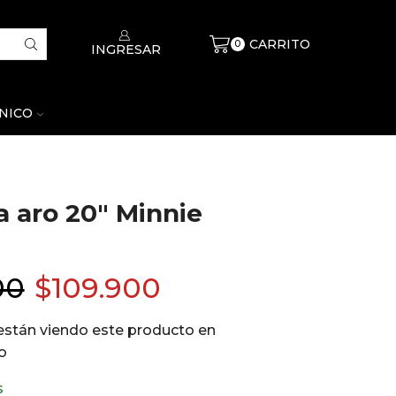
CARRITO
$
0
0
INGRESAR
CNICO
a aro 20″ Minnie
00
$
109.900
están viendo este producto en
o
s