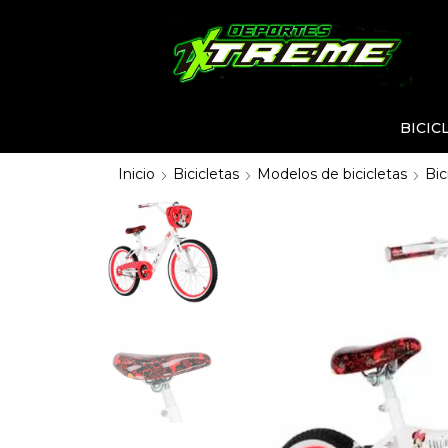
BICIC
Inicio
Bicicletas
Modelos de bicicletas
Bic