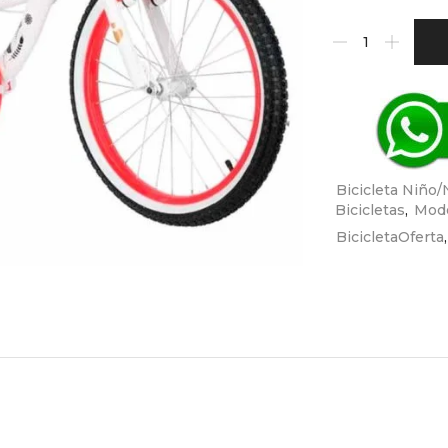
Bicicleta Niño/
Bicicletas
,
Mode
BicicletaOferta
,