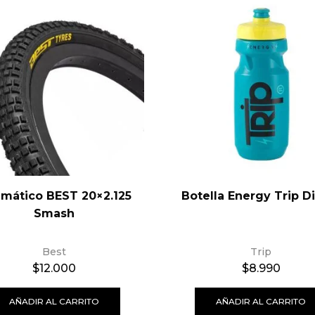
mático BEST 20×2.125
Botella Energy Trip D
Smash
Best
Trip
$
12.000
$
8.990
AÑADIR AL CARRITO
AÑADIR AL CARRITO