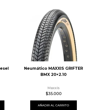
iesel
Neumático MAXXIS GRIFTER
BIC
BMX 20×2.10
Maxxis
$
35.000
AÑADIR AL CARRITO