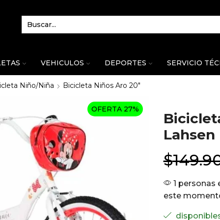
LETAS
VEHICULOS
DEPORTES
SERVICIO TÉ
icleta Niño/Niña
Bicicleta Niños Aro 20"
OFERTA 27%
Biciclet
Lahsen
$
149.9
1 personas 
este moment
disponible