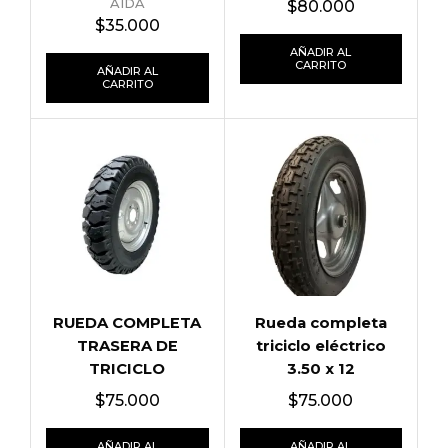
AIDA
$
80.000
$
35.000
AÑADIR AL
CARRITO
AÑADIR AL
CARRITO
RUEDA COMPLETA
Rueda completa
TRASERA DE
triciclo eléctrico
TRICICLO
3.50 x 12
ELÉCTRICO 12-4.50
delantera/trasera
$
75.000
$
75.000
AÑADIR AL
AÑADIR AL