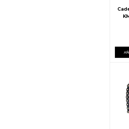
Cade
KM
AÑ