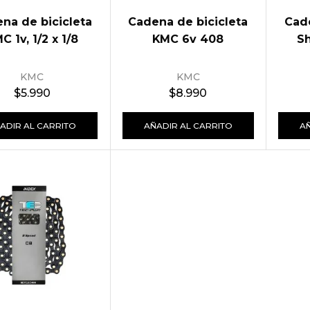
na de bicicleta
Cadena de bicicleta
Cade
C 1v, 1/2 x 1/8
KMC 6v 408
S
KMC
KMC
$
5.990
$
8.990
ADIR AL CARRITO
AÑADIR AL CARRITO
A