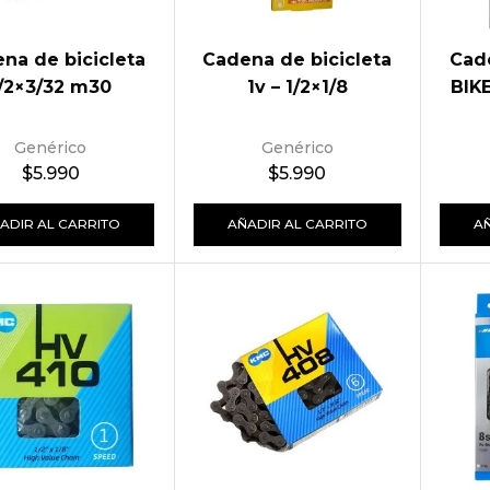
na de bicicleta
Cadena de bicicleta
Cade
/2×3/32 m30
1v – 1/2×1/8
BIKE
Genérico
Genérico
$
5.990
$
5.990
ADIR AL CARRITO
AÑADIR AL CARRITO
A