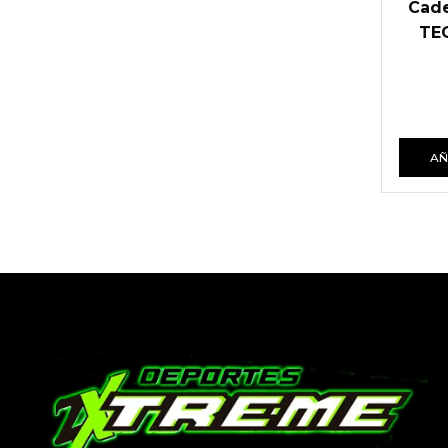
Cade
TEC
AÑ