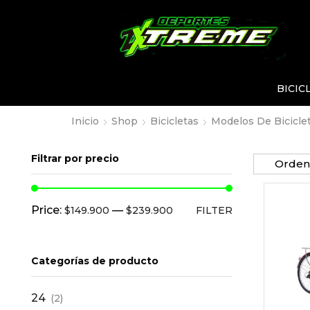
BICIC
Inicio
Shop
Bicicletas
Modelos De Bicicle
Filtrar por precio
Price:
—
$149.900
$239.900
FILTER
Categorías de producto
24
(2)