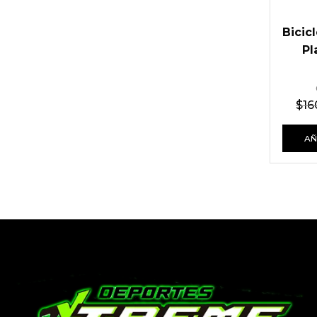
Bicic
Pl
$
16
AÑ