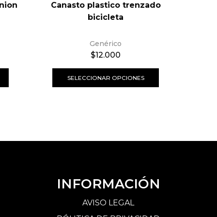
nion
Canasto plastico trenzado
Cám
bicicleta
Genérico
$
12.000
SELECCIONAR OPCIONES
INFORMACIÓN
AVISO LEGAL