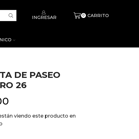
CARRITO
$
0
0
INGRESAR
CNICO
ETA DE PASEO
RO 26
00
están viendo este producto en
o