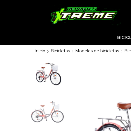
BICIC
Inicio
Bicicletas
Modelos de bicicletas
Bic