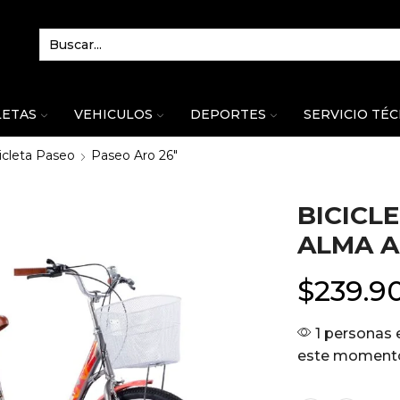
LETAS
VEHICULOS
DEPORTES
SERVICIO TÉ
icleta Paseo
Paseo Aro 26"
BICICL
ALMA A
$
239.9
1 personas 
este moment
Color