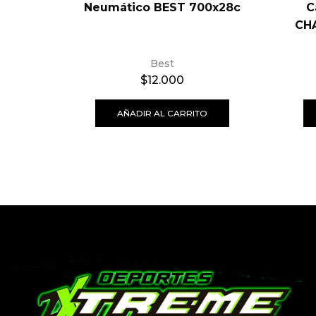
Neumático BEST 700x28c
C
CHA
Best
$
12.000
AÑADIR AL CARRITO