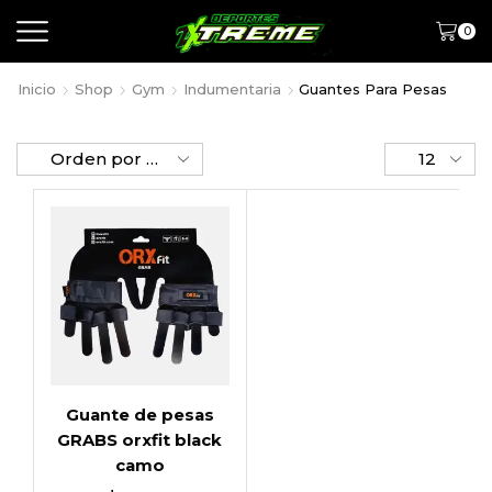
0
Inicio
Shop
Gym
Indumentaria
Guantes Para Pesas
Guante de pesas
GRABS orxfit black
camo