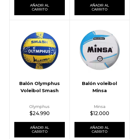
AÑADIR AL
AÑADIR AL
CARRITO
CARRITO
Balón Olymphus
Balón voleibol
Voleibol Smash
Minsa
Olymphus
Minsa
$
24.990
$
12.000
AÑADIR AL
AÑADIR AL
CARRITO
CARRITO