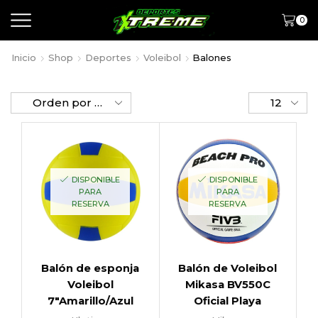
0
Inicio
Shop
Deportes
Voleibol
Balones
DISPONIBLE
DISPONIBLE
PARA
PARA
RESERVA
RESERVA
Balón de esponja
Balón de Voleibol
Voleibol
Mikasa BV550C
7″Amarillo/Azul
Oficial Playa