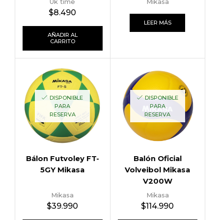
Uk time
Mikasa
$
8.490
LEER MÁS
AÑADIR AL
CARRITO
DISPONIBLE
DISPONIBLE
PARA
PARA
RESERVA
RESERVA
Bálon Futvoley FT-
Balón Oficial
5GY Mikasa
Volveibol Mikasa
V200W
Mikasa
Mikasa
$
39.990
$
114.990