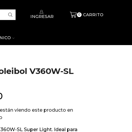
CARRITO
$
0
0
INGRESAR
CNICO
oleibol V360W-SL
0
están viendo este producto en
o
360W-SL Super Light. Ideal para