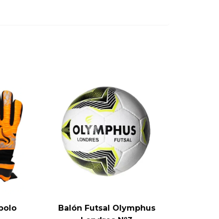
polo
Balón Futsal Olymphus
Guan