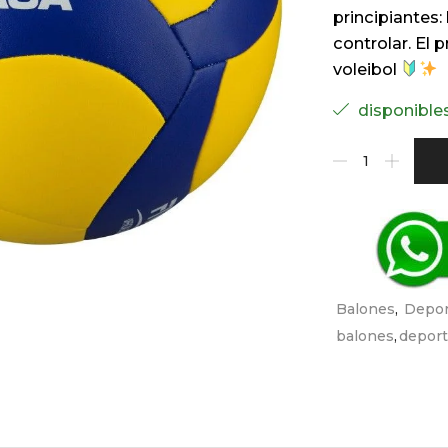
principiantes:
controlar. El 
voleibol
disponible
Balones
,
Depor
balones
,
depor