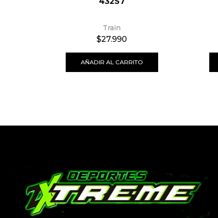
432S7
Train
$
27.990
AÑADIR AL CARRITO