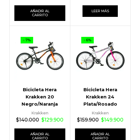
AÑADIR AL
LEER MÁS
CARRITO
- 7%
- 6%
Bicicleta Hera
Bicicleta Hera
Krakken 20
Krakken 24
Negro/Naranja
Plata/Rosado
Krakken
Krakken
$
140.000
$
129.900
$
159.900
$
149.900
AÑADIR AL
AÑADIR AL
CARRITO
CARRITO