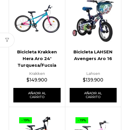
Bicicleta Krakken
Bicicleta LAHSEN
Hera Aro 24′
Avengers Aro 16
Turquesa/Fucsia
Krakken
Lahsen
$
149.900
$
139.900
AÑADIR AL
AÑADIR AL
CARRITO
CARRITO
- 19%
- 19%