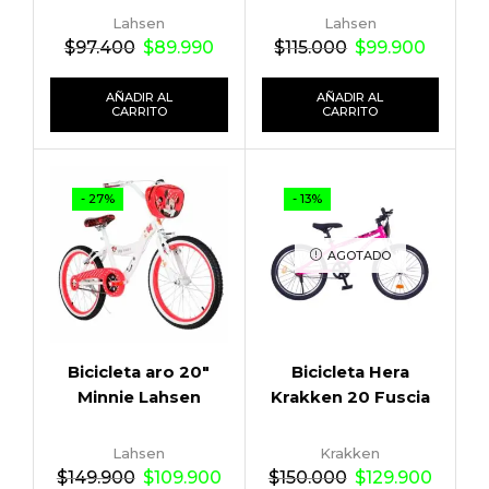
Lahsen
Lahsen
$
97.400
$
89.990
$
115.000
$
99.900
AÑADIR AL
AÑADIR AL
CARRITO
CARRITO
- 27%
- 13%
AGOTADO
Bicicleta aro 20″
Bicicleta Hera
Minnie Lahsen
Krakken 20 Fuscia
Lahsen
Krakken
$
149.900
$
109.900
$
150.000
$
129.900