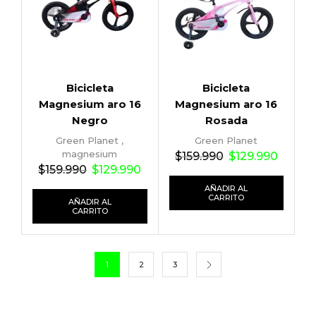
Bicicleta
Bicicleta
Magnesium aro 16
Magnesium aro 16
Negro
Rosada
Green Planet
,
Green Planet
magnesium
$
159.990
$
129.990
$
159.990
$
129.990
AÑADIR AL
CARRITO
AÑADIR AL
CARRITO
1
2
3