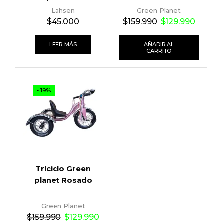
Lahsen
Green Planet
$
45.000
$
159.990
$
129.990
LEER MÁS
AÑADIR AL
CARRITO
- 19%
Triciclo Green
planet Rosado
Green Planet
$
159.990
$
129.990