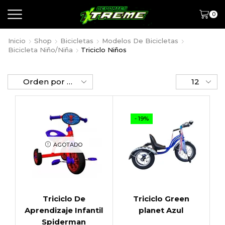
0
Inicio
Shop
Bicicletas
Modelos De Bicicletas
Bicicleta Niño/Niña
Triciclo Niños
- 19%
AGOTADO
Triciclo De
Triciclo Green
Aprendizaje Infantil
planet Azul
Spiderman