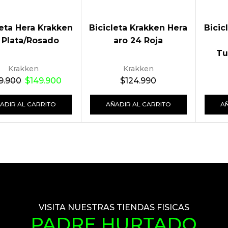
leta Hera Krakken
Bicicleta Krakken Hera
Bicic
 Plata/Rosado
aro 24 Roja
Tu
Krakken
Krakken
9.900
$
149.900
$
124.990
ADIR AL CARRITO
AÑADIR AL CARRITO
A
VISITA NUESTRAS TIENDAS FISICAS
PADRE HURTADO