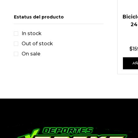
Bicic
Estatus del producto
24
In stock
Out of stock
$
15
On sale
AÑ