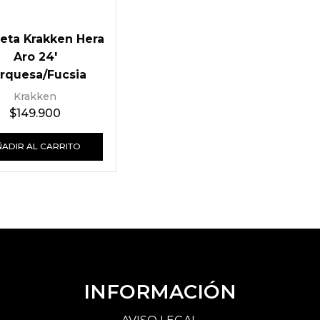
leta Krakken Hera
Aro 24′
rquesa/Fucsia
Krakken
$
149.900
ÑADIR AL CARRITO
INFORMACIÓN