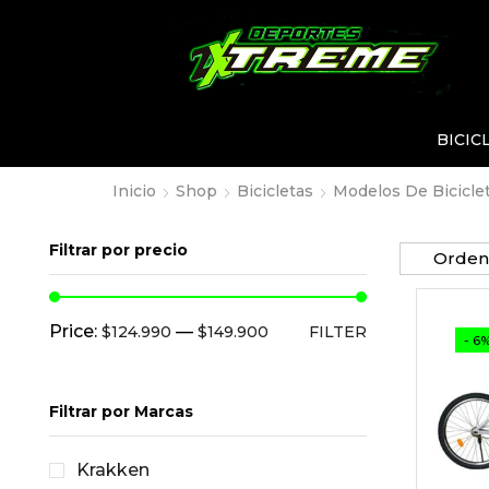
BICIC
Inicio
Shop
Bicicletas
Modelos De Bicicle
Filtrar por precio
Price:
—
$124.990
$149.900
FILTER
- 6
Filtrar por Marcas
Krakken