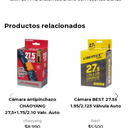
Productos relacionados
Cámara antipinchazo
Cámara BEST 27.5x
CHAOYANG
1.95/2.125 Válvula Auto
27,5×1.75/2.10 Valv. Auto
chaoyang
Best
$
8.990
$
5.500