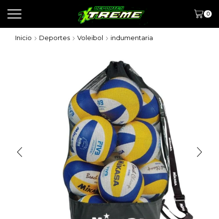
0
Inicio
Deportes
Voleibol
indumentaria