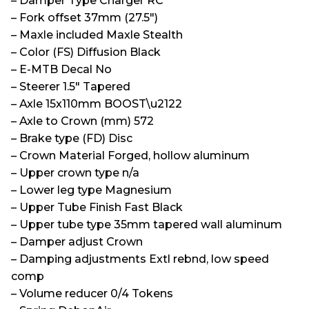
– Damper Type Charger RC
– Fork offset 37mm (27.5″)
– Maxle included Maxle Stealth
– Color (FS) Diffusion Black
– E-MTB Decal No
– Steerer 1.5″ Tapered
– Axle 15x110mm BOOST\u2122
– Axle to Crown (mm) 572
– Brake type (FD) Disc
– Crown Material Forged, hollow aluminum
– Upper crown type n/a
– Lower leg type Magnesium
– Upper Tube Finish Fast Black
– Upper tube type 35mm tapered wall aluminum
– Damper adjust Crown
– Damping adjustments Extl rebnd, low speed
comp
– Volume reducer 0/4 Tokens