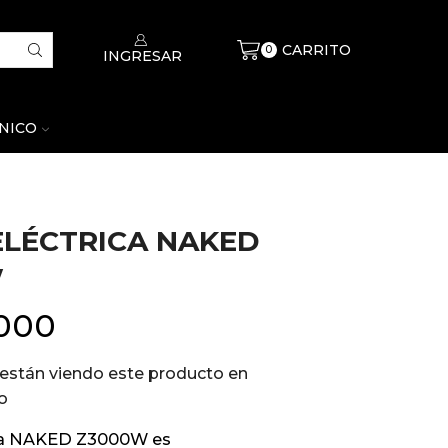
CARRITO
$
0
0
INGRESAR
CNICO
LÉCTRICA NAKED
w
.000
están viendo este producto en
o
ca NAKED Z3000W es