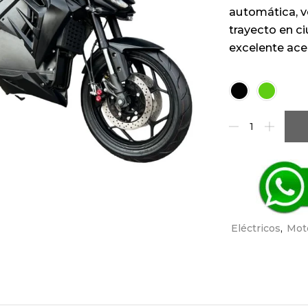
automática, ve
trayecto en c
excelente acel
Color
Eléctricos
,
Mot