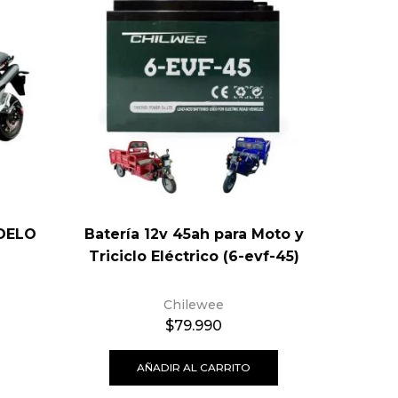
DELO
Batería 12v 45ah para Moto y
SILLA
Triciclo Eléctrico (6-evf-45)
Chilewee
$
79.990
AÑADIR AL CARRITO