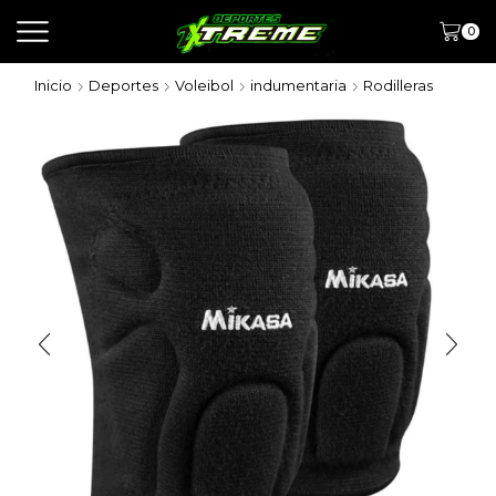
0
Inicio
Deportes
Voleibol
indumentaria
Rodilleras