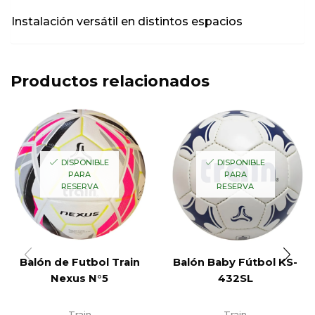
Instalación versátil en distintos espacios
Productos relacionados
DISPONIBLE
DISPONIBLE
PARA
PARA
RESERVA
RESERVA
Balón de Futbol Train
Balón Baby Fútbol KS-
Nexus N°5
432SL
Train
Train