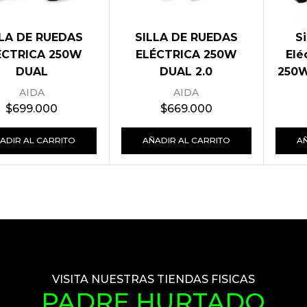
LLA DE RUEDAS
SILLA DE RUEDAS
S
ÉCTRICA 250W
ELÉCTRICA 250W
Elé
DUAL
DUAL 2.0
250W
km
AIDA
AIDA
Cer
$
699.000
$
669.000
ADIR AL CARRITO
AÑADIR AL CARRITO
A
VISITA NUESTRAS TIENDAS FISICAS
PADRE HURTADO