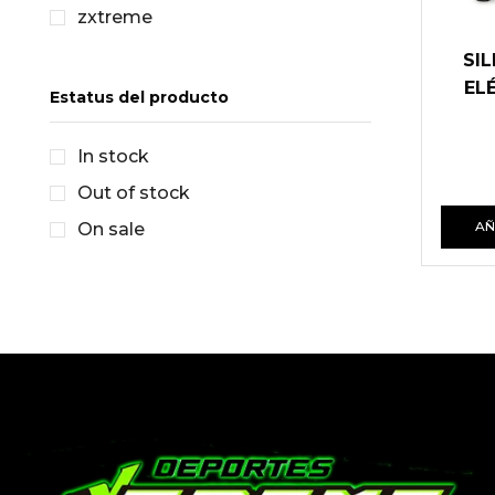
zxtreme
SI
EL
Estatus del producto
In stock
Out of stock
AÑ
On sale