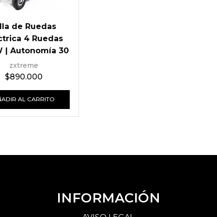
illa de Ruedas
ctrica 4 Ruedas
 | Autonomía 30
, Antivuelco y
zxtreme
tificaciones CE
$
890.000
ÑADIR AL CARRITO
INFORMACIÓN