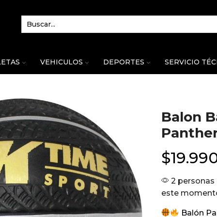
LETAS
VEHICULOS
DEPORTES
SERVICIO TÉ
Balon B
Panther
$
19.99
2 personas 
este moment
Balón Pa