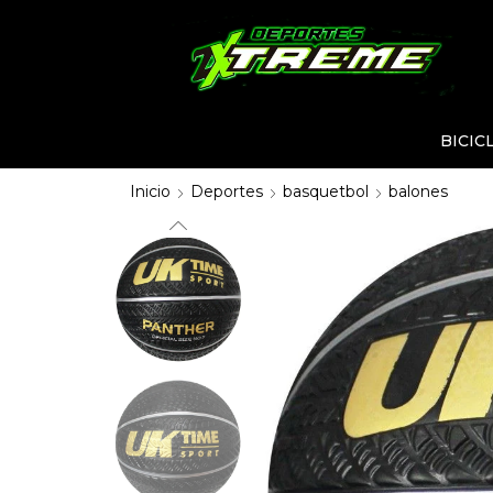
BICIC
Inicio
Deportes
basquetbol
balones