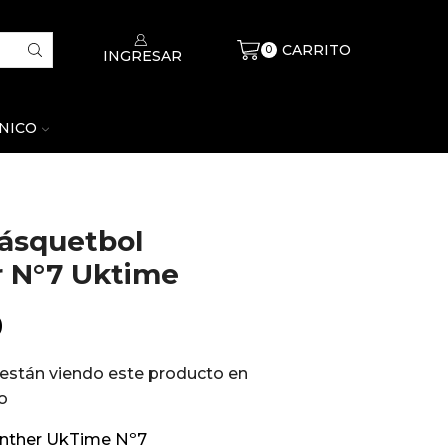
CARRITO
$
0
0
INGRESAR
CNICO
ásquetbol
 N°7 Uktime
0
están viendo este producto en
o
nther UkTime Nº7