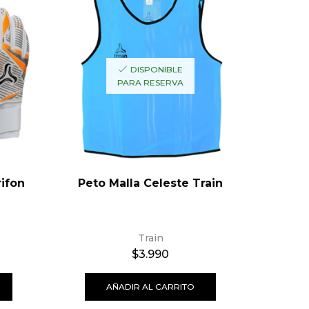
DISPONIBLE
PARA RESERVA
ifon
Peto Malla Celeste Train
Balón 
Train
$
3.990
AÑADIR AL CARRITO