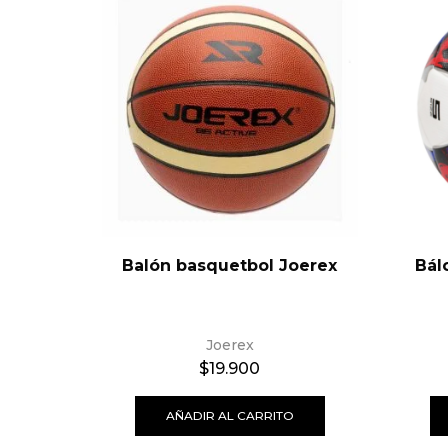
Balón basquetbol Joerex
Bál
Joerex
$
19.900
AÑADIR AL CARRITO