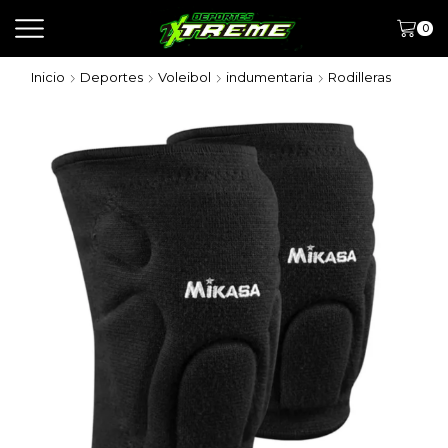
0
Inicio
Deportes
Voleibol
indumentaria
Rodilleras