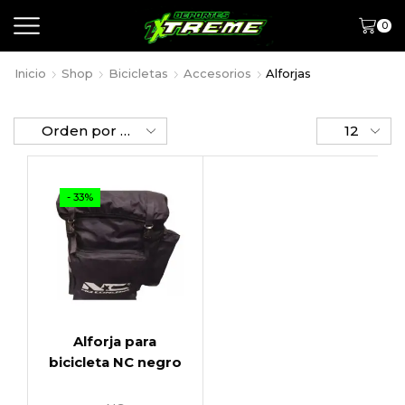
0
Inicio
Shop
Bicicletas
Accesorios
Alforjas
- 33%
Alforja para
bicicleta NC negro