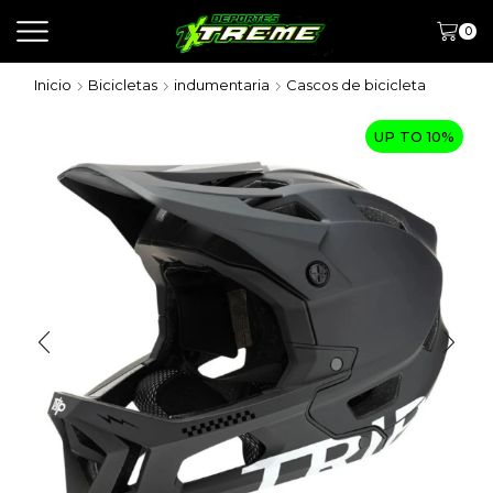
0
Inicio
Bicicletas
indumentaria
Cascos de bicicleta
UP TO 10%