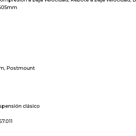
:\t505mm
0mm, Postmount
uspensión clásico
57.011