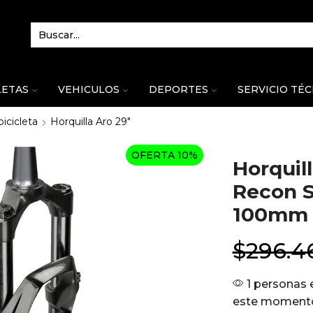
LETAS
VEHICULOS
DEPORTES
SERVICIO TÉ
bicicleta
Horquilla Aro 29"
OFERTA 10%
Horquil
Recon Si
100mm 
$
296.4
1 personas 
este moment