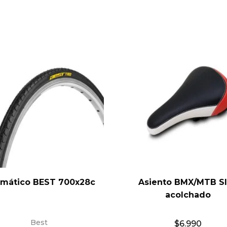
mático BEST 700x28c
Asiento BMX/MTB S
acolchado
Best
$
6.990