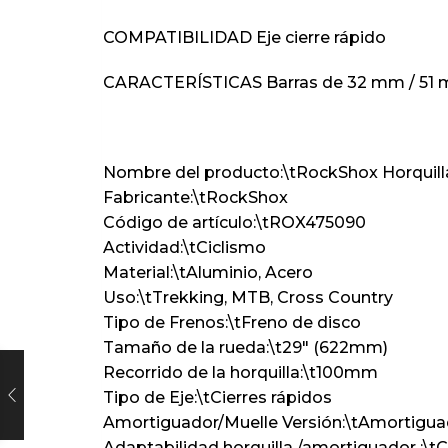
COMPATIBILIDAD Eje cierre rápido
CARACTERÍSTICAS Barras de 32 mm / 51
Nombre del producto:\tRockShox Horquilla 
Fabricante:\tRockShox
Código de artículo:\tROX475090
Actividad:\tCiclismo
Material:\tAluminio, Acero
Uso:\tTrekking, MTB, Cross Country
Tipo de Frenos:\tFreno de disco
Tamaño de la rueda:\t29″ (622mm)
Recorrido de la horquilla:\t100mm
Tipo de Eje:\tCierres rápidos
Amortiguador/Muelle Versión:\tAmortigua
Adaptabilidad horquilla /amortiguador :\t