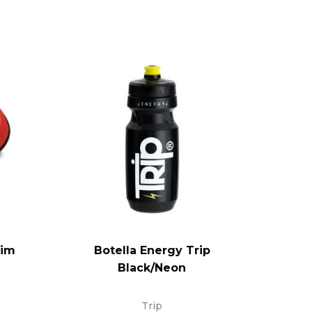
lim
Botella Energy Trip
Neum
Black/Neon
Trip