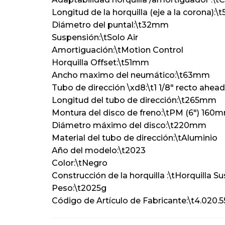
Longitud de la horquilla (eje a la corona)
Diámetro del puntal:\t32mm
Suspensión:\tSolo Air
Amortiguación:\tMotion Control
Horquilla Offset:\t51mm
Ancho maximo del neumático:\t63mm
Tubo de dirección \xd8:\t1 1/8″ recto ahead
Longitud del tubo de dirección:\t265mm
Montura del disco de freno:\tPM (6″) 16
Diámetro máximo del disco:\t220mm
Material del tubo de dirección:\tAluminio
Año del modelo:\t2023
Color:\tNegro
Construcción de la horquilla :\tHorquilla S
Peso:\t2025g
Código de Artículo de Fabricante:\t4.020.5