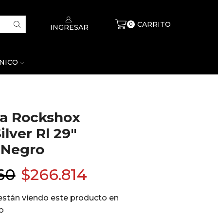
CARRITO
$
0
0
INGRESAR
CNICO
la Rockshox
lver Rl 29″
Negro
60
$
266.814
están viendo este producto en
o