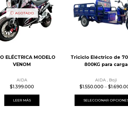
AGOTADO
O ELÉCTRICA MODELO
Triciclo Eléctrico de 7
VENOM
800KG para carga
AIDA
AIDA
,
Boji
$
1.399.000
$
1.550.000
–
$
1.690.0
LEER MÁS
SELECCIONAR OPCIONE