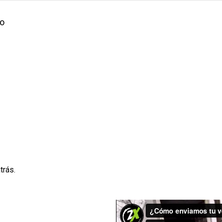
do
trás.