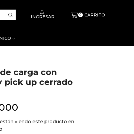
CARRITO
$
0
0
INGRESAR
CNICO
o de carga con
y pick up cerrado
.000
están viendo este producto en
o