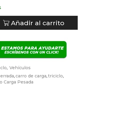
s
Añadir al carrito
iclo
,
Vehículos
cerrada
,
carro de carga
,
triciclo
,
ico Carga Pesada