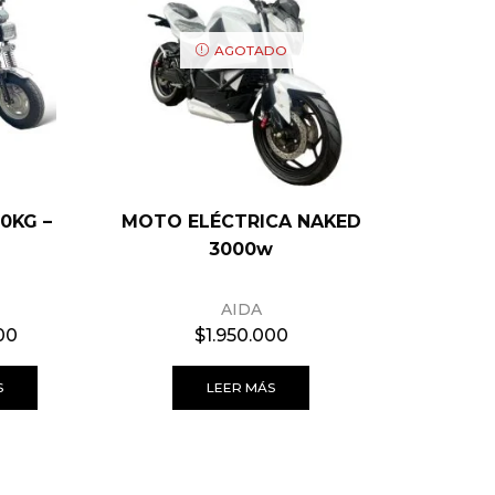
AGOTADO
00KG –
MOTO ELÉCTRICA NAKED
MOTO 
3000w
AIDA
00
$
1.950.000
S
LEER MÁS
S