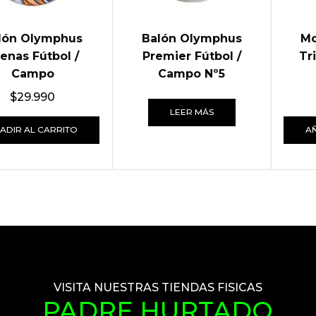
lón Olymphus
Balón Olymphus
Mo
enas Fútbol /
Premier Fútbol /
Tr
Campo
Campo Nº5
$
29.990
LEER MÁS
ADIR AL CARRITO
A
VISITA NUESTRAS TIENDAS FISICAS
PADRE HURTADO