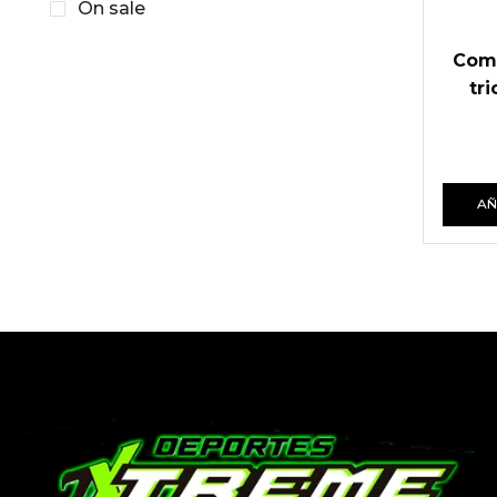
On sale
Com
tri
AÑ