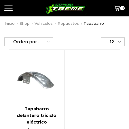
0
Inicio
Shop
Vehículos
Repuestos
Tapabarro
Tapabarro
delantero triciclo
eléctrico