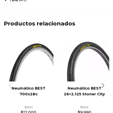
Talla M-L
Productos relacionados
Neumático BEST
Neumático BEST
700x28c
26×2.125 Stoner City
Best
Best
$
12.000
$
9.990