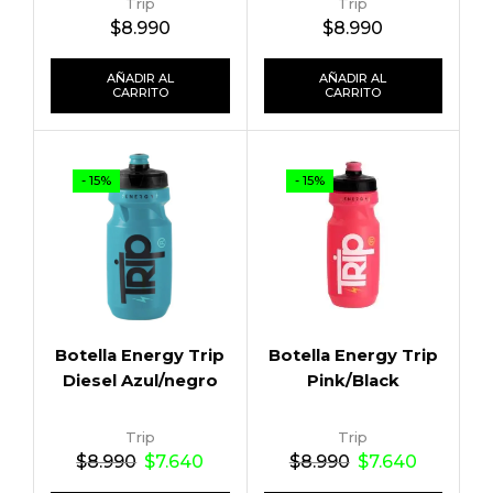
Trip
Trip
$
8.990
$
8.990
AÑADIR AL
AÑADIR AL
CARRITO
CARRITO
- 15%
- 15%
Botella Energy Trip
Botella Energy Trip
Diesel Azul/negro
Pink/Black
Trip
Trip
$
8.990
$
7.640
$
8.990
$
7.640