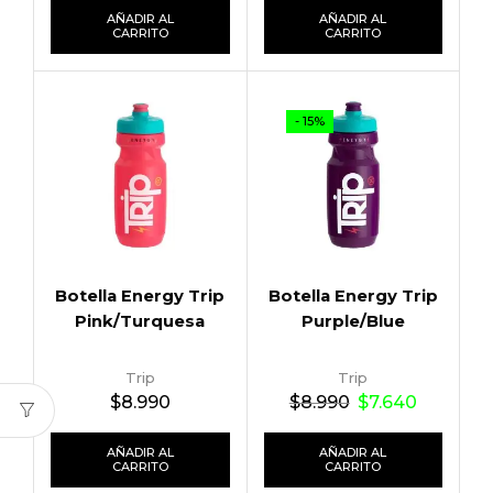
AÑADIR AL
AÑADIR AL
CARRITO
CARRITO
- 15%
Botella Energy Trip
Botella Energy Trip
Pink/Turquesa
Purple/Blue
Trip
Trip
$
8.990
$
8.990
$
7.640
AÑADIR AL
AÑADIR AL
CARRITO
CARRITO