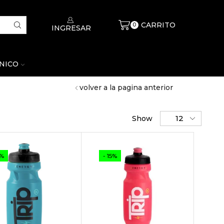
CARRITO
$
0
0
INGRESAR
CNICO
volver a la pagina anterior
Show
5%
- 15%