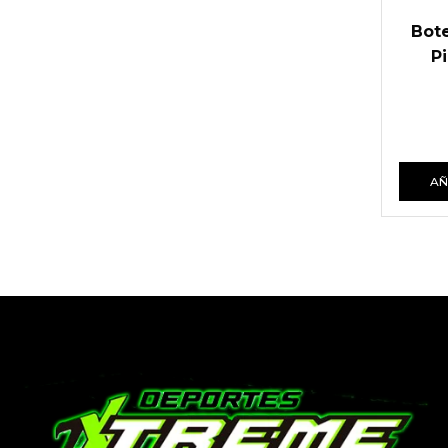
Bote
P
AÑ