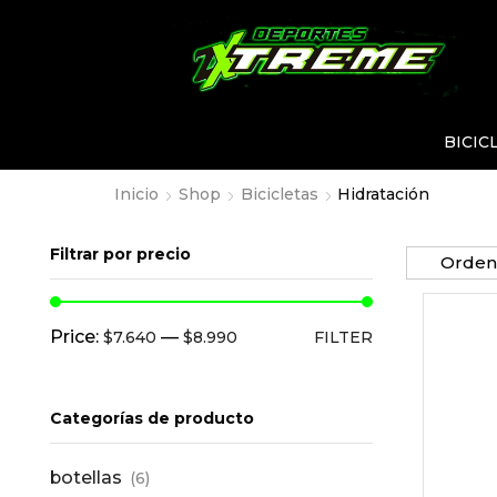
BICIC
Inicio
Shop
Bicicletas
Hidratación
Filtrar por precio
Price:
—
$7.640
$8.990
FILTER
Categorías de producto
botellas
(6)