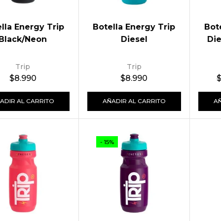
lla Energy Trip
Botella Energy Trip
Bot
Black/Neon
Diesel
Die
Trip
Trip
$
8.990
$
8.990
ADIR AL CARRITO
AÑADIR AL CARRITO
A
- 15%