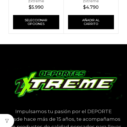
zxtreme
zxtreme
$
5.990
$
4.790
SELECCIONAR
AÑADIR AL
OPCIONES
CARRITO
Impulsamos tu pasión por el DEPORTE
Desde hace más de 15 años, te acompañamos
con productos de calidad pensados para llevar