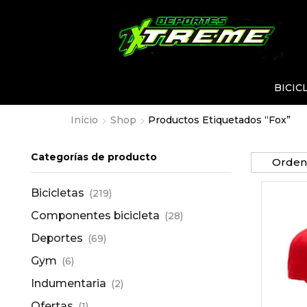
BICIC
Inicio
Shop
Productos Etiquetados “fox”
Categorías de producto
Bicicletas
(219)
Componentes bicicleta
(28)
Deportes
(69)
Gym
(6)
Indumentaria
(2)
Ofertas
(1)