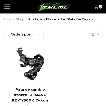
0
Inicio
Shop
Productos Etiquetados “pata De Canbio”
Pata de cambio
trasero SHIMANO
RD-TY300 6,7v con
gancho