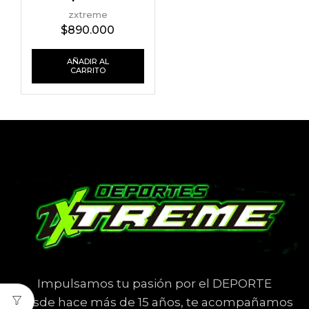
30 km, Antivuelco y
zxtreme
Certificaciones CE
$
890.000
AÑADIR AL
CARRITO
Impulsamos tu pasión por el DEPORTE
Desde hace más de 15 años, te acompañamos