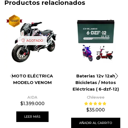
Productos relacionados
AGOTADO
MOTO ELÉCTRICA
Baterias 12v 12ah
MODELO VENOM
Bicicletas / Motos
Eléctricas ( 6-dzf-12)
AIDA
Chilewee
$
1.399.000
$
35.000
LEER MÁS
AÑADIR AL CARRITO