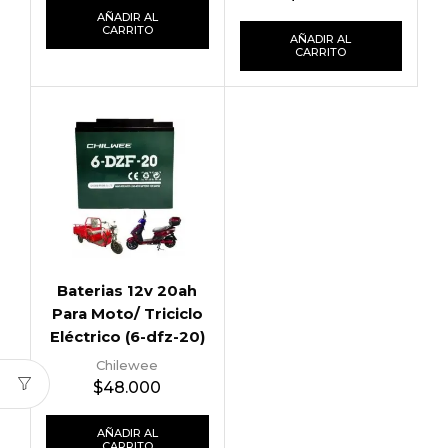
AÑADIR AL
CARRITO
AÑADIR AL
CARRITO
Baterias 12v 20ah
Para Moto/ Triciclo
Eléctrico (6-dfz-20)
Chilewee
$
48.000
AÑADIR AL
CARRITO