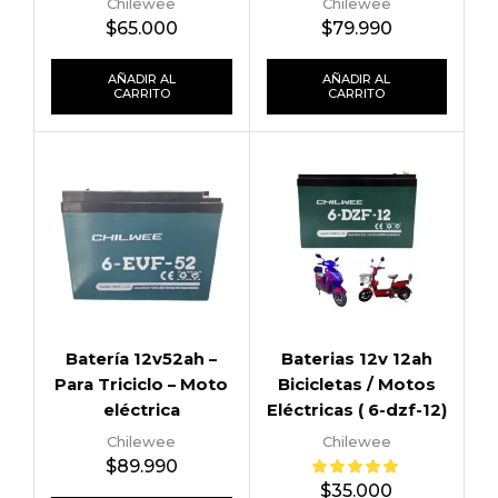
Chilewee
Chilewee
$
65.000
$
79.990
AÑADIR AL
AÑADIR AL
CARRITO
CARRITO
Batería 12v52ah –
Baterias 12v 12ah
Para Triciclo – Moto
Bicicletas / Motos
eléctrica
Eléctricas ( 6-dzf-12)
Chilewee
Chilewee
$
89.990
$
35.000