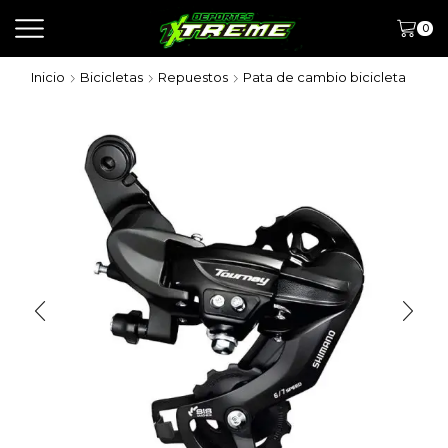
0
Inicio
Bicicletas
Repuestos
Pata de cambio bicicleta