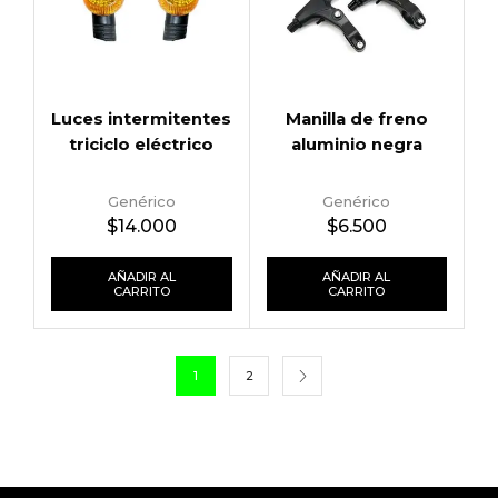
Luces intermitentes
Manilla de freno
triciclo eléctrico
aluminio negra
Genérico
Genérico
$
14.000
$
6.500
AÑADIR AL
AÑADIR AL
CARRITO
CARRITO
1
2