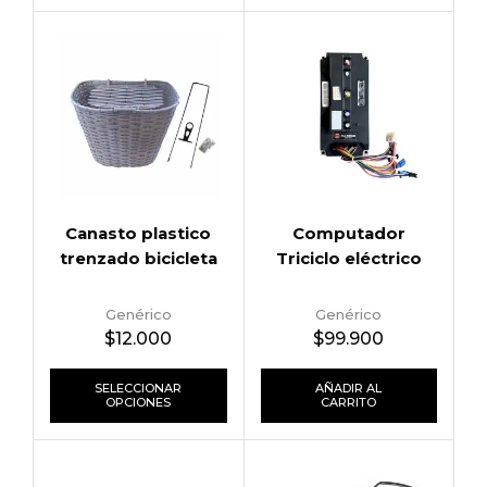
Canasto plastico
Computador
trenzado bicicleta
Triciclo eléctrico
Genérico
Genérico
$
12.000
$
99.900
SELECCIONAR
AÑADIR AL
OPCIONES
CARRITO