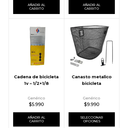
AÑADIR AL
AÑADIR AL
CARRITO
CARRITO
Cadena de bicicleta
Canasto metalico
1v – 1/2×1/8
bicicleta
Genérico
Genérico
$
5.990
$
9.990
AÑADIR AL
SELECCIONAR
CARRITO
OPCIONES