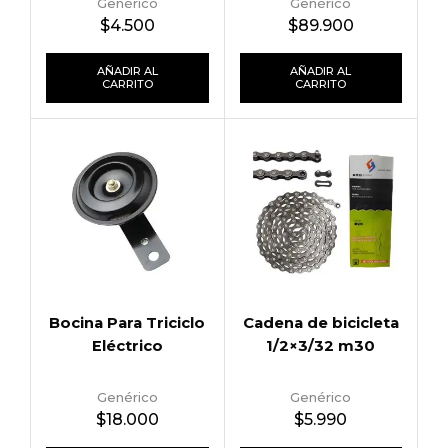
Genérico
Genérico
$
4.500
$
89.900
AÑADIR AL
AÑADIR AL
CARRITO
CARRITO
Bocina Para Triciclo
Cadena de bicicleta
Eléctrico
1/2×3/32 m30
Genérico
Genérico
$
18.000
$
5.990