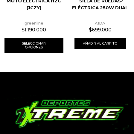
MOTO ELÉCTRICA HZC
SILLA DE RUEDAS
(JCZY)
ELÉCTRICA 250W DUAL
greenline
AIDA
$
1.190.000
$
699.000
SELECCIONAR
AÑADIR AL CARRITO
OPCIONES