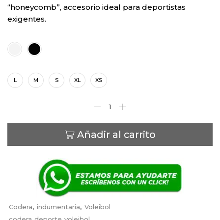
“honeycomb”, accesorio ideal para deportistas
exigentes.
Color
Talla
L
M
S
XL
XS
Añadir al carrito
Codera
,
indumentaria
,
Voleibol
codera
,
deporte
,
voleibol