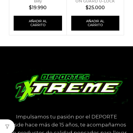
Billy
ON GUARD U-LOCK
$
19.990
$
25.000
AÑADIR AL
AÑADIR AL
CARRITO
CARRITO
Impulsamos tu pasión por el DEPORTE
Desde hace más de 15 años, te acompañamos
con productos de calidad pensados para llevar