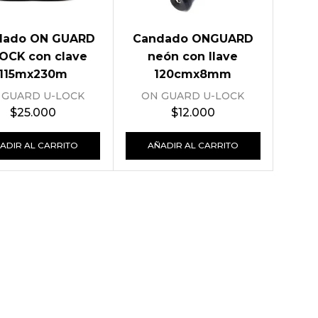
dado ON GUARD
Candado ONGUARD
OCK con clave
neón con llave
115mx230m
120cmx8mm
 GUARD U-LOCK
ON GUARD U-LOCK
$
25.000
$
12.000
ADIR AL CARRITO
AÑADIR AL CARRITO