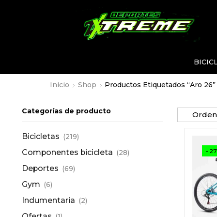
BICIC
Inicio
Shop
Productos Etiquetados “aro 26”
Categorías de producto
Bicicletas
(219)
- 2
Componentes bicicleta
(28)
Deportes
(69)
Gym
(6)
Indumentaria
(2)
Ofertas
(1)