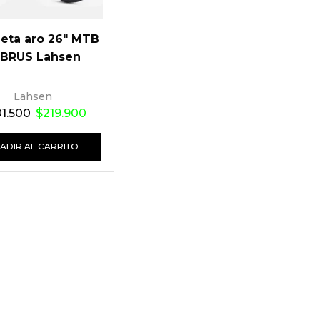
leta aro 26″ MTB
LBRUS Lahsen
Lahsen
1.500
$
219.900
ADIR AL CARRITO