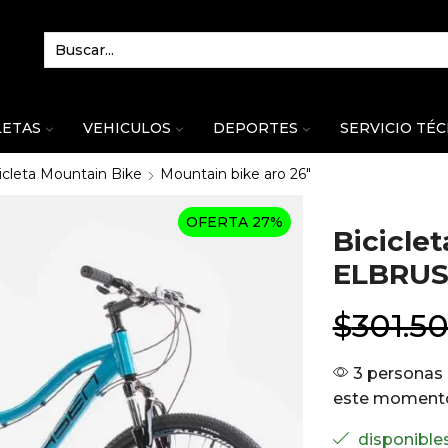
LETAS
VEHICULOS
DEPORTES
SERVICIO TÉ
icleta Mountain Bike
Mountain bike aro 26"
OFERTA 27%
Bicicle
ELBRUS
$
301.5
3 personas 
este moment
disponible