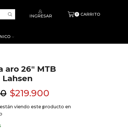
CARRITO
$
0
0
INGRESAR
CNICO
ta aro 26″ MTB
 Lahsen
00
$
219.900
están viendo este producto en
o
s