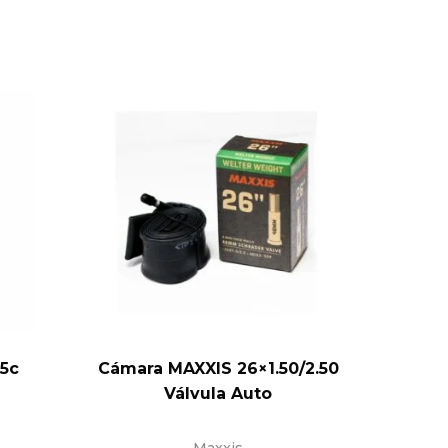
5c
Cámara MAXXIS 26×1.50/2.50
Cámara
Válvula Auto