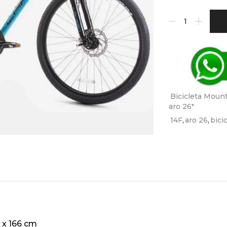
Bicicleta Moun
aro 26"
14F
,
aro 26
,
bici
0 x 166 cm