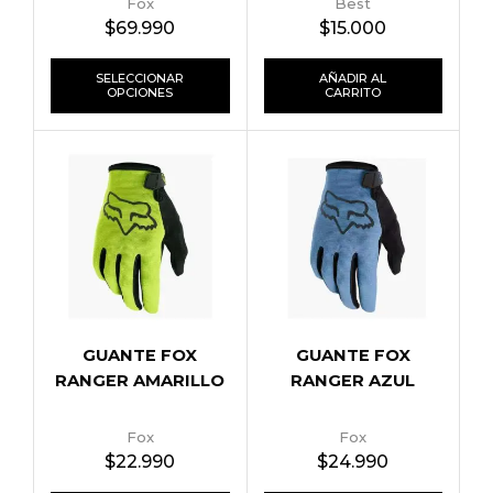
Fox
Best
$
69.990
$
15.000
SELECCIONAR
AÑADIR AL
OPCIONES
CARRITO
GUANTE FOX
GUANTE FOX
RANGER AMARILLO
RANGER AZUL
Fox
Fox
$
22.990
$
24.990