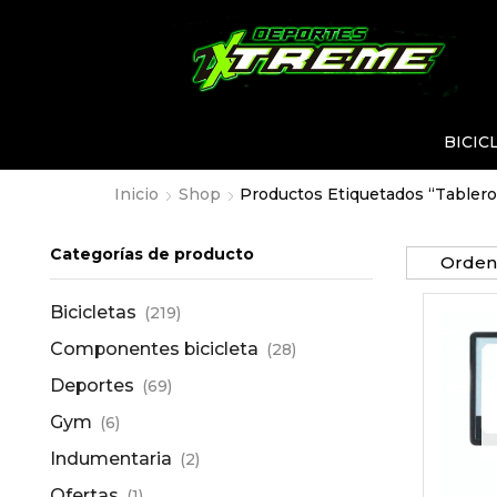
BICIC
Inicio
Shop
Productos Etiquetados “tablero
Categorías de producto
Bicicletas
(219)
Componentes bicicleta
(28)
Deportes
(69)
Gym
(6)
Indumentaria
(2)
Ofertas
(1)