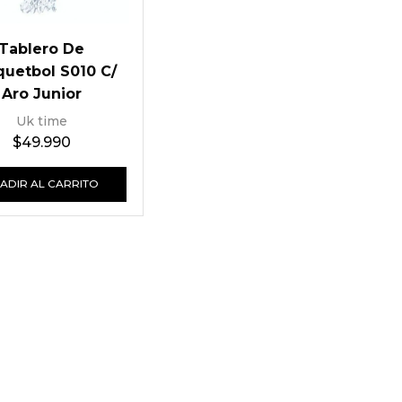
Tablero De
uetbol S010 C/
Aro Junior
Uk time
$
49.990
ADIR AL CARRITO