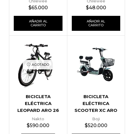
Chilewee
Chilewee
$
65.000
$
48.000
AÑADIR AL
AÑADIR AL
CARRITO
CARRITO
AGOTADO
BICICLETA
BICICLETA
ELÉCTRICA
ELÉCTRICA
LEOPARD ARO 26
SCOOTER XC ARO
14
Nakto
Boji
$
590.000
$
520.000