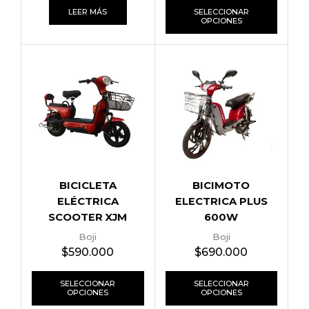
LEER MÁS
SELECCIONAR
OPCIONES
BICICLETA
BICIMOTO
ELÉCTRICA
ELECTRICA PLUS
SCOOTER XJM
600W
ARO14
Boji
Boji
$
590.000
$
690.000
SELECCIONAR
SELECCIONAR
OPCIONES
OPCIONES