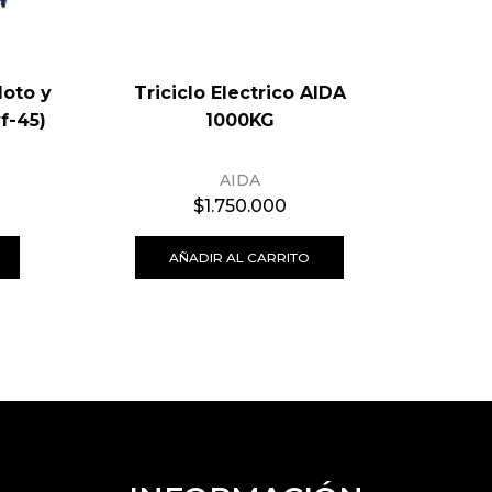
Moto y
Triciclo Electrico AIDA
SCOOT
vf-45)
1000KG
AIDA
$
1.750.000
AÑADIR AL CARRITO
S