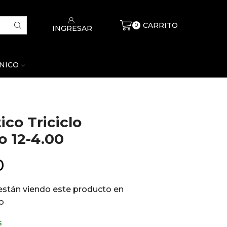
CARRITO
$
0
0
INGRESAR
CNICO
co Triciclo
o 12-4.00
0
están viendo este producto en
o
s