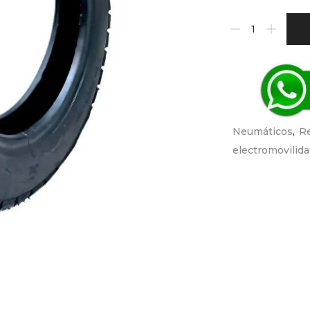
Neumáticos
,
R
electromovilid